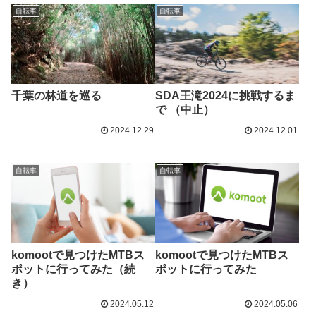
自転車
自転車
千葉の林道を巡る
SDA王滝2024に挑戦するま
で （中止）
2024.12.29
2024.12.01
自転車
自転車
komootで見つけたMTBス
komootで見つけたMTBス
ポットに行ってみた（続
ポットに行ってみた
き）
2024.05.12
2024.05.06