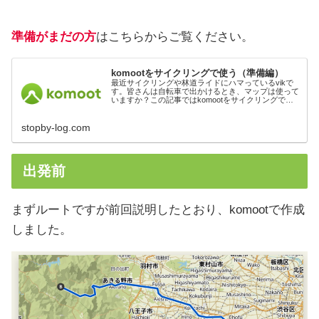
準備がまだの方
はこちらからご覧ください。
komootをサイクリングで使う（準備編）
最近サイクリングや林道ライドにハマっているvikで
す。皆さんは自転車で出かけるとき、マップは使って
いますか？この記事ではkomootをサイクリングで使
うための下準備を紹介します。
stopby-log.com
出発前
まずルートですが前回説明したとおり、komootで作成
しました。